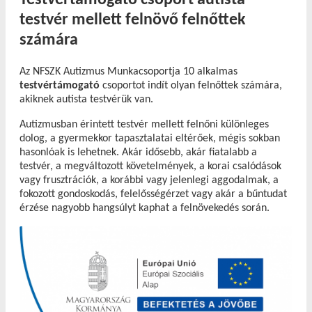
testvér mellett felnövő felnőttek
számára
Az NFSZK Autizmus Munkacsoportja 10 alkalmas
testvértámogató
csoportot indít olyan felnőttek számára,
akiknek autista testvérük van.
Autizmusban érintett testvér mellett felnőni különleges
dolog, a gyermekkor tapasztalatai eltérőek, mégis sokban
hasonlóak is lehetnek. Akár idősebb, akár fiatalabb a
testvér, a megváltozott követelmények, a korai csalódások
vagy frusztrációk, a korábbi vagy jelenlegi aggodalmak, a
fokozott gondoskodás, felelősségérzet vagy akár a bűntudat
érzése nagyobb hangsúlyt kaphat a felnövekedés során.