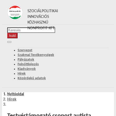
SZOCIÁLPOLITIKAI
INNOVÁCIÓS
KÖZHASZNÚ
NONPROFIT KFT.
Szervezet
Szakmai Tevékenységek
Pályázatok
Felnőttképzés
Kiadványok
Hírek
Közérdekű adatok
Nyitóoldal
Hírek
Testvértámogató csoport autista