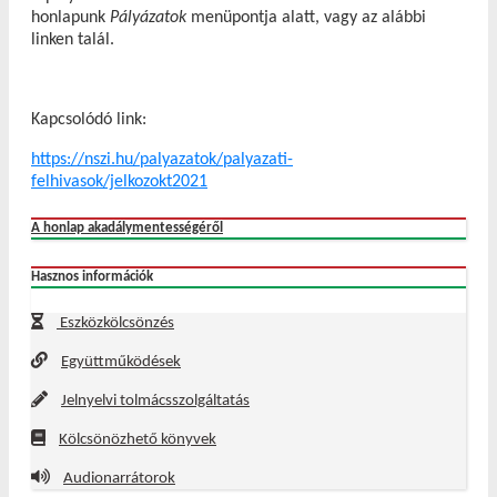
honlapunk
Pályázatok
menüpontja alatt, vagy az alábbi
linken talál.
Kapcsolódó link:
https://nszi.hu/palyazatok/palyazati-
felhivasok/jelkozokt2021
A honlap akadálymentességéről
Hasznos információk
Eszközkölcsönzés
Együttműködések
Jelnyelvi tolmácsszolgáltatás
Kölcsönözhető könyvek
Audionarrátorok