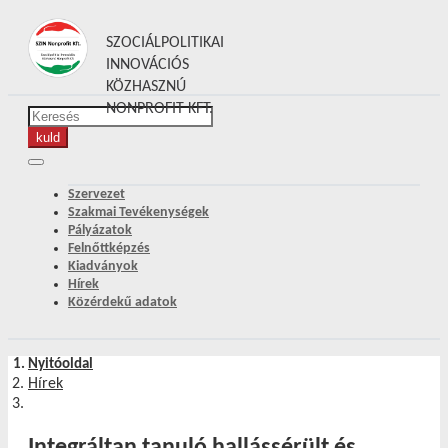
SZOCIÁLPOLITIKAI
INNOVÁCIÓS
KÖZHASZNÚ
NONPROFIT KFT.
Szervezet
Szakmai Tevékenységek
Pályázatok
Felnőttképzés
Kiadványok
Hírek
Közérdekű adatok
Nyitóoldal
Hírek
Integráltan tanuló hallássérült és