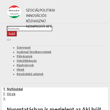
SZOCIÁLPOLITIKAI
INNOVÁCIÓS
KÖZHASZNÚ
NONPROFIT KFT.
Szervezet
Szakmai Tevékenységek
Pályázatok
Felnőttképzés
Kiadványok
Hírek
Közérdekű adatok
Nyitóoldal
Hírek
Nyomtatásban is megjelent az Aki bújt,