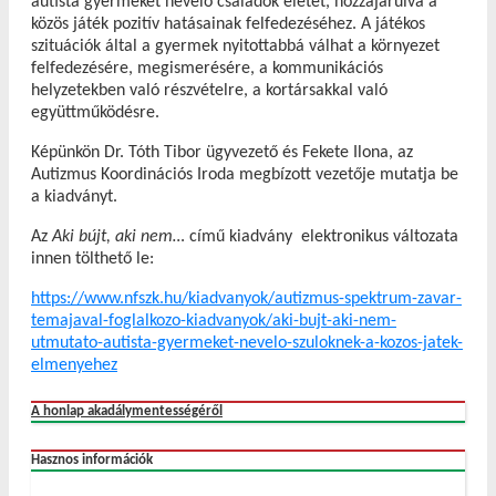
autista gyermeket nevelő családok életét, hozzájárulva a
közös játék pozitív hatásainak felfedezéséhez. A játékos
szituációk által a gyermek nyitottabbá válhat a környezet
felfedezésére, megismerésére, a kommunikációs
helyzetekben való részvételre, a kortársakkal való
együttműködésre.
Képünkön Dr. Tóth Tibor ügyvezető és Fekete Ilona, az
Autizmus Koordinációs Iroda megbízott vezetője mutatja be
a kiadványt.
Az
Aki bújt, aki nem…
című kiadvány elektronikus változata
innen tölthető le:
https://www.nfszk.hu/kiadvanyok/autizmus-spektrum-zavar-
temajaval-foglalkozo-kiadvanyok/aki-bujt-aki-nem-
utmutato-autista-gyermeket-nevelo-szuloknek-a-kozos-jatek-
elmenyehez
A honlap akadálymentességéről
Hasznos információk