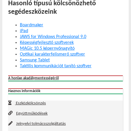
Hasonló típusú kölcsönözhető
segédeszközeink
Boardmaker
iPad
JAWS for Windows Professional 9.0
Képességfejlesztő szoftverek
MAGic 10.5 képernyőnagyító
Optikai karakterfelismerő szoftver
Samsung Tablet
Taktilis kommunikációt tanító szoftver
A honlap akadálymentességéről
Hasznos információk
Eszközkölcsönzés
Együttműködések
Jelnyelvi tolmácsszolgáltatás