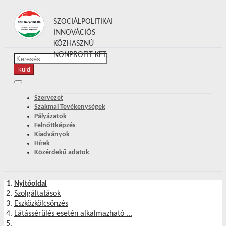
SZOCIÁLPOLITIKAI
INNOVÁCIÓS
KÖZHASZNÚ
NONPROFIT KFT.
Szervezet
Szakmai Tevékenységek
Pályázatok
Felnőttképzés
Kiadványok
Hírek
Közérdekű adatok
Nyitóoldal
Szolgáltatások
Eszközkölcsönzés
Látássérülés esetén alkalmazható ...