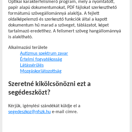
Optikai karakterfelismerő program, mely a nyomtatott,
papír alapú dokumentumokat, PDF fájlokat szerkeszthető
formátumú szövegállománnyá alakítja. A fejlett
oldalképelemző és szerkesztő funkciók által a kapott
dokumentum hű marad a szöveget, táblázatot, képet
tartalmazó eredetihez. A felismert szöveg hangállománnyá
is alakítható.
Alkalmazási területe
Autizmus spektrum zavar
Értelmi fogyatékosság
Látássérülés
Mozgáskorlátozottság
Szeretné kikölcsönözni ezt a
segédeszközt?
Kérjük, igénylési szándékát küldje el a
segedeszkoz@nfszk.hu
e-mail címre.