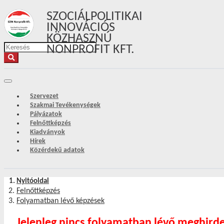
SZOCIÁLPOLITIKAI
INNOVÁCIÓS
KÖZHASZNÚ
NONPROFIT KFT.
Szervezet
Szakmai Tevékenységek
Pályázatok
Felnőttképzés
Kiadványok
Hírek
Közérdekű adatok
Nyitóoldal
Felnőttképzés
Folyamatban lévő képzések
Jelenleg nincs folyamatban lévő meghird