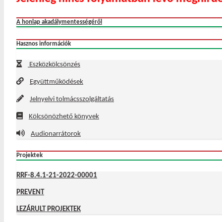
A honlap akadálymentességéről
Hasznos információk
Eszközkölcsönzés
Együttműködések
Jelnyelvi tolmácsszolgáltatás
Kölcsönözhető könyvek
Audionarrátorok
Projektek
RRF-8.4.1-21-2022-00001
PREVENT
LEZÁRULT PROJEKTEK