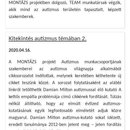
MONTÁZS projektben dolgozó, TEAM munkatársak végzik,
akik mind az autizmus területén tapasztalt, képzett
szakemberek.
Kitekintés autizmus témában 2.
2020.04.16.
A MONTÁZS projekt Autizmus munkacsoportjának
szakemberei az autizmus világnapja alkalmából
cikksorozatot indítottak, melynek keretében kéthetente új
cikket teszünk közzé. A sorozat folytatásaként az alábbi
linkről letölthetik Damian Milton autizmussal élő kutató A
kettős empátia problémája című cikkének fordítását. Túlzás
nélkül állítható, hogy az elmúlt évtized autizmus-
kutatásának egyik legfontosabb elméletét adjuk közre
magyarul. Damian Milton autizmus-kutató sokat idézett,
eredeti tanulmánya 2012-ben jelent meg – jelen fordítás