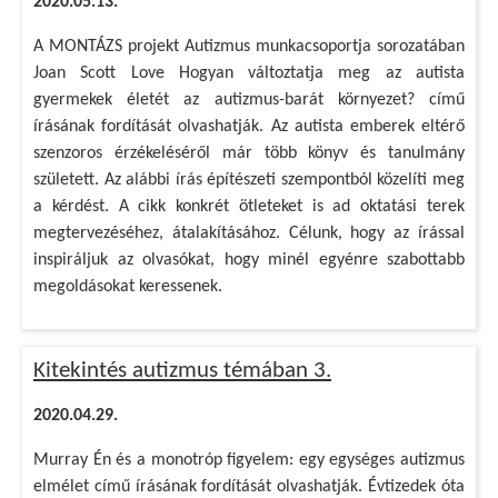
2020.05.13.
A MONTÁZS projekt Autizmus munkacsoportja sorozatában
Joan Scott Love Hogyan változtatja meg az autista
gyermekek életét az autizmus-barát környezet? című
írásának fordítását olvashatják. Az autista emberek eltérő
szenzoros érzékeléséről már több könyv és tanulmány
született. Az alábbi írás építészeti szempontból közelíti meg
a kérdést. A cikk konkrét ötleteket is ad oktatási terek
megtervezéséhez, átalakításához. Célunk, hogy az írással
inspiráljuk az olvasókat, hogy minél egyénre szabottabb
megoldásokat keressenek.
Kitekintés autizmus témában 3.
2020.04.29.
Murray Én és a monotróp figyelem: egy egységes autizmus
elmélet című írásának fordítását olvashatják. Évtizedek óta