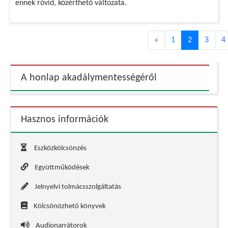
ennek rövid, közérthető változata.
«
1
2
3
4
A honlap akadálymentességéről
Hasznos információk
Eszközkölcsönzés
Együttműködések
Jelnyelvi tolmácsszolgáltatás
Kölcsönözhető könyvek
Audionarrátorok