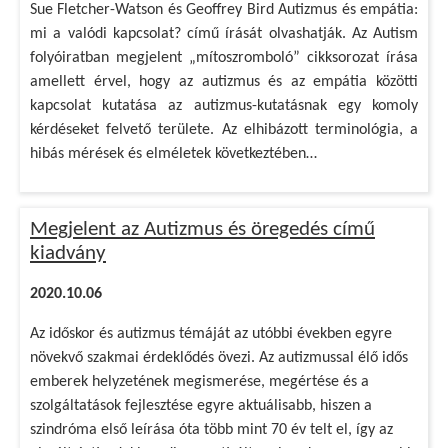
Sue Fletcher-Watson és Geoffrey Bird Autizmus és empátia:
mi a valódi kapcsolat? című írását olvashatják. Az Autism
folyóiratban megjelent „mítoszromboló” cikksorozat írása
amellett érvel, hogy az autizmus és az empátia közötti
kapcsolat kutatása az autizmus-kutatásnak egy komoly
kérdéseket felvető területe. Az elhibázott terminológia, a
hibás mérések és elméletek következtében…
Megjelent az Autizmus és öregedés című
kiadvány
2020.10.06
Az időskor és autizmus témáját az utóbbi években egyre
növekvő szakmai érdeklődés övezi. Az autizmussal élő idős
emberek helyzetének megismerése, megértése és a
szolgáltatások fejlesztése egyre aktuálisabb, hiszen a
szindróma első leírása óta több mint 70 év telt el, így az