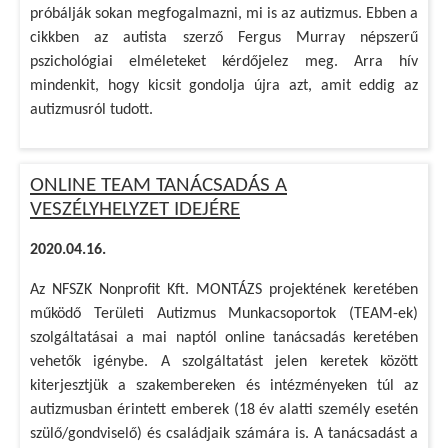
próbálják sokan megfogalmazni, mi is az autizmus. Ebben a
cikkben az autista szerző Fergus Murray népszerű
pszichológiai elméleteket kérdőjelez meg. Arra hív
mindenkit, hogy kicsit gondolja újra azt, amit eddig az
autizmusról tudott.
ONLINE TEAM TANÁCSADÁS A
VESZÉLYHELYZET IDEJÉRE
2020.04.16.
Az NFSZK Nonprofit Kft. MONTÁZS projektének keretében
működő Területi Autizmus Munkacsoportok (TEAM-ek)
szolgáltatásai a mai naptól online tanácsadás keretében
vehetők igénybe. A szolgáltatást jelen keretek között
kiterjesztjük a szakembereken és intézményeken túl az
autizmusban érintett emberek (18 év alatti személy esetén
szülő/gondviselő) és családjaik számára is. A tanácsadást a