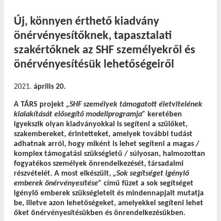
Új, könnyen érthető kiadvány
önérvényesítőknek, tapasztalati
szakértőknek az SHF személyekről és
önérvényesítésük lehetőségeiről
április 20.
A TÁRS projekt
„SHF személyek támogatott életvitelének
kialakítását elősegítő modellprogramja”
keretében
igyekszik olyan kiadványokkal is segíteni a szülőket,
szakembereket, érintetteket, amelyek további tudást
adhatnak arról, hogy miként is lehet segíteni a magas /
komplex támogatási szükségletű / súlyosan, halmozottan
fogyatékos személyek önrendelkezését, társadalmi
részvételét. A most elkészült,
„Sok segítséget igénylő
emberek önérvényesítése”
című füzet a sok segítséget
igénylő emberek szükségleteit és mindennapjait mutatja
be, illetve azon lehetőségeket, amelyekkel segíteni lehet
őket önérvényesítésükben és önrendelkezésükben.