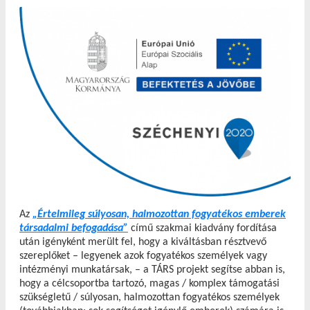
Az
„Értelmileg súlyosan, halmozottan fogyatékos emberek
társadalmi befogadása”
című szakmai kiadvány fordítása
után igényként merült fel, hogy a kiváltásban résztvevő
szereplőket – legyenek azok fogyatékos személyek vagy
intézményi munkatársak, – a TÁRS projekt segítse abban is,
hogy a célcsoportba tartozó, magas / komplex támogatási
szükségletű / súlyosan, halmozottan fogyatékos személyek