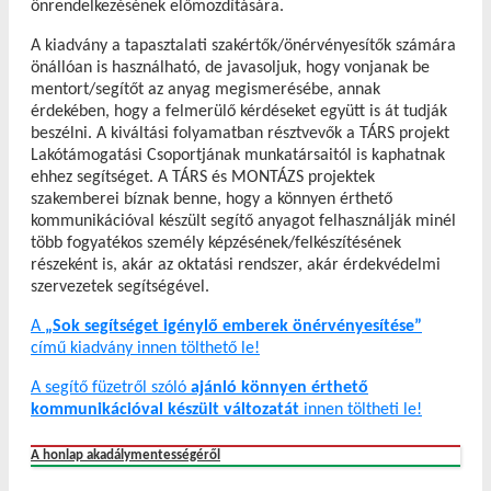
önrendelkezésének előmozdítására.
A kiadvány a tapasztalati szakértők/önérvényesítők számára
önállóan is használható, de javasoljuk, hogy vonjanak be
mentort/segítőt az anyag megismerésébe, annak
érdekében, hogy a felmerülő kérdéseket együtt is át tudják
beszélni. A kiváltási folyamatban résztvevők a TÁRS projekt
Lakótámogatási Csoportjának munkatársaitól is kaphatnak
ehhez segítséget. A TÁRS és MONTÁZS projektek
szakemberei bíznak benne, hogy a könnyen érthető
kommunikációval készült segítő anyagot felhasználják minél
több fogyatékos személy képzésének/felkészítésének
részeként is, akár az oktatási rendszer, akár érdekvédelmi
szervezetek segítségével.
A
„Sok segítséget igénylő emberek önérvényesítése”
című kiadvány innen tölthető le!
A segítő füzetről szóló
ajánló könnyen érthető
kommunikációval készült változatát
innen töltheti le!
A honlap akadálymentességéről