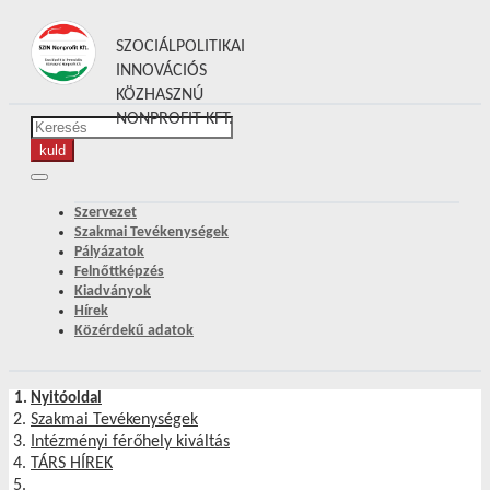
SZOCIÁLPOLITIKAI
INNOVÁCIÓS
KÖZHASZNÚ
NONPROFIT KFT.
Szervezet
Szakmai Tevékenységek
Pályázatok
Felnőttképzés
Kiadványok
Hírek
Közérdekű adatok
Nyitóoldal
Szakmai Tevékenységek
Intézményi férőhely kiváltás
TÁRS HÍREK