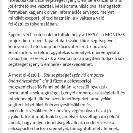
(továbbiakban: sok segítséget igénylő emberek) számára is
jól érthető nyelvezettel, képi kommunikációval támogatott
formában kapjanak olyan információs anyagot, melyet
mindkét csoport jól tud használni a kiváltásra való
felkészülés folyamatában.
Éppen ezért fontosnak tartottuk, hogy a TÁRS és a MONTÁZS
projekt keretében, tapasztalati szakértőink segítségével,
könnyen érthető kommunikációval készült kiadványt
készítsünk az értelmi fogyatékos személyek önérvényesítő
csoportjai részére, akik a kiváltás során segíteni tudják a sok
segítséget igénylő emberek érdekvédelmét.
A most elkészült,
„Sok segítséget igénylő emberek
önérvényesítése”
című füzet a célcsoportot
megszemélyesítő Panni példáján keresztül igyekszik
bemutatni a sok segítséget igénylő emberek szükségleteit és
mindennapjait, illetve azon lehetőségeket, amelyekkel
segíteni lehet őket önérvényesítésükben és
önrendelkezésükben. A kiadvány végén olyan hazai jó
gyakorlatokat mutatunk be, amelyek kézzelfogható példái
annak, hogy milyen lehetőségek állnak rendelkezésre a
célcsoportba tartozó személyek támogatott életvitelének,